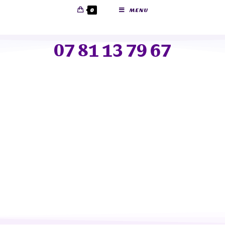
0
MENU
07 81 13 79 67